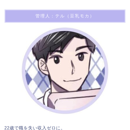
管理人：テル（豆乳モカ）
22歳で職を失い収入ゼロに。