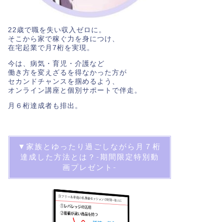
22歳で職を失い収入ゼロに。
そこから家で稼ぐ力を身につけ、
在宅起業で月7桁を実現。
今は、病気・育児・介護など
働き方を変えざるを得なかった方が
セカンドチャンスを掴めるよう、
オンライン講座と個別サポートで伴走。
月６桁達成者も排出。
▼家族とゆったり過ごしながら月７桁
達成した方法とは？-期間限定特別動
画プレゼント-