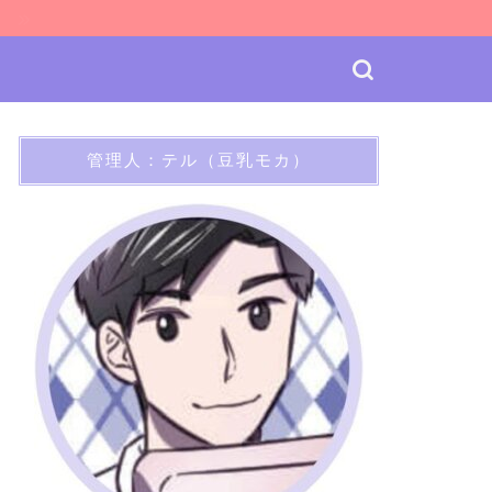
ケ
管理人：テル（豆乳モカ）