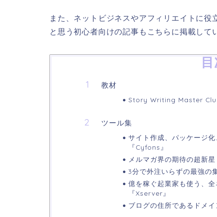
また、ネットビジネスやアフィリエイトに役
と思う初心者向けの記事もこちらに掲載して
目
教材
Story Writing Master Cl
ツール集
サイト作成、パッケージ化
『Cyfons』
メルマガ界の期待の超新星『
3分で外注いらずの最強の集客
億を稼ぐ起業家も使う、全
『Xserver』
ブログの住所であるドメイ