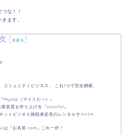
立つな！！
いきます。
次
[
]
非表示
ub
、コミュニティビジネス。 これ1つで完全網羅。
Myasp（マイスピ―）』
装置を作り上げる『colorful』
ネットビジネス挑戦者必見のレンタルサーバー
ンは『お名前.com』これ一択！