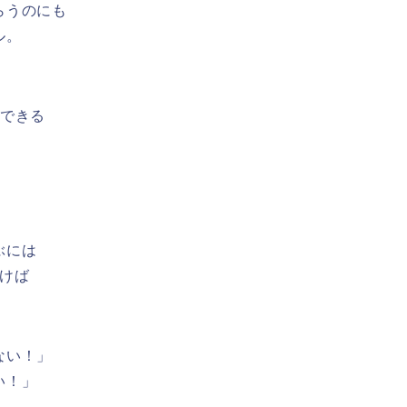
らうのにも
ル。
ルできる
ぶには
ておけば
ない！」
い！」