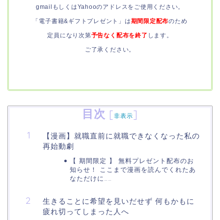
gmailもしくはYahooのアドレスをご使用ください。
「電子書籍&ギフトプレゼント」は
期間限定配布
のため
定員になり次第
予告なく配布を終了
します。
ご了承ください。
目次
[
]
非表示
【漫画】就職直前に就職できなくなった私の
再始動劇
【 期間限定 】 無料プレゼント配布のお
知らせ！ ここまで漫画を読んでくれたあ
なただけに……
生きることに希望を見いだせず 何もかもに
疲れ切ってしまった人へ