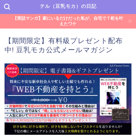
テル（豆乳モカ）の日記
【実話マンガ】家にいるだけだった私が、自宅で７桁を叶
えたワケ
【期間限定】有料級プレゼント配布
中! 豆乳モカ公式メールマガジン