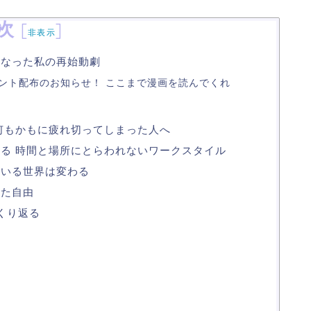
次
[
]
非表示
くなった私の再始動劇
ゼント配布のお知らせ！ ここまで漫画を読んでくれ
何もかもに疲れ切ってしまった人へ
る 時間と場所にとらわれないワークスタイル
ている世界は変わる
った自由
くり返る
る