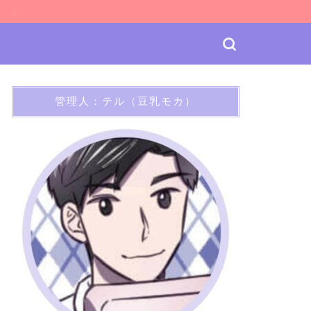
ケ
管理人：テル（豆乳モカ）