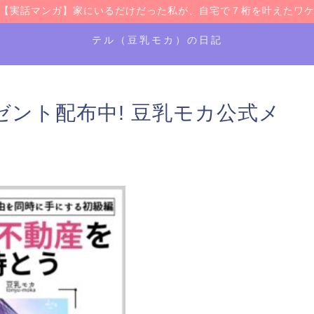
【実話マンガ】家にいるだけだった私が、自宅で７桁を叶えたワ
テル（豆乳モカ）の日記
ント配布中! 豆乳モカ公式メ