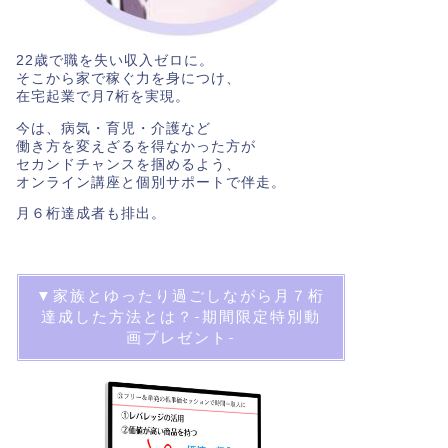
22歳で職を失い収入ゼロに。
そこから家で稼ぐ力を身につけ、
在宅起業で月7桁を実現。
今は、病気・育児・介護など
働き方を変えざるを得なかった方が
セカンドチャンスを掴めるよう、
オンライン講座と個別サポートで伴走。
月６桁達成者も排出。
▼家族とゆったり過ごしながら月７桁
達成した方法とは？-期間限定特別動
画プレゼント-