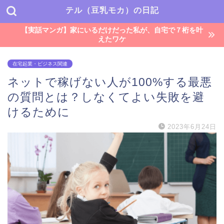
テル（豆乳モカ）の日記
【実話マンガ】家にいるだけだった私が、自宅で７桁を叶
えたワケ
在宅起業・ビジネス関連
ネットで稼げない人が100%する最悪
の質問とは？しなくてよい失敗を避
けるために
2023年6月24日