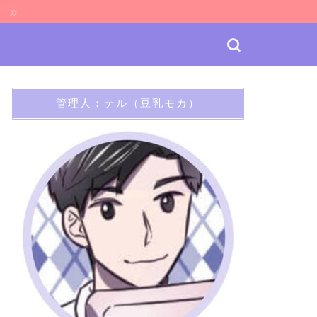
ケ
管理人：テル（豆乳モカ）