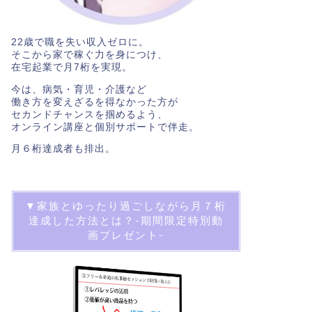
22歳で職を失い収入ゼロに。
そこから家で稼ぐ力を身につけ、
在宅起業で月7桁を実現。
今は、病気・育児・介護など
働き方を変えざるを得なかった方が
セカンドチャンスを掴めるよう、
オンライン講座と個別サポートで伴走。
月６桁達成者も排出。
▼家族とゆったり過ごしながら月７桁
達成した方法とは？-期間限定特別動
画プレゼント-