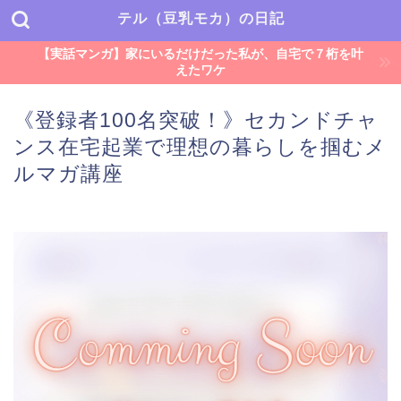
テル（豆乳モカ）の日記
【実話マンガ】家にいるだけだった私が、自宅で７桁を叶
えたワケ
《登録者100名突破！》セカンドチャ
ンス在宅起業で理想の暮らしを掴むメ
ルマガ講座